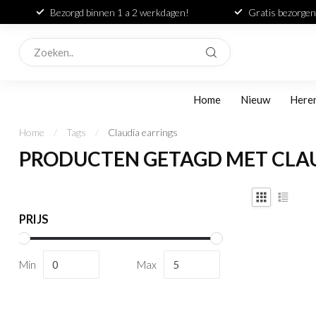
Bezorgd binnen 1 a 2 werkdagen!
Gratis bezorgen
Home
Nieuw
Here
Home
/
Tags
/
Claudia earrings
PRODUCTEN GETAGD MET CLAU
PRIJS
Min
Max