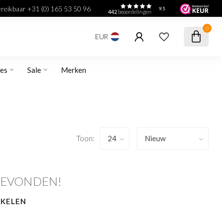
bereikbaar +31 (0) 165 53 50 96
9.5
442
beoordelingen
0
EUR
res
Sale
Merken
Toon:
GEVONDEN!
NKELEN