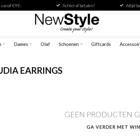
 vanaf €99,-
Achteraf betalen!
Altijd 
n
Dames
Olaf
Schoenen
Giftcards
Accessoi
DIA EARRINGS
GEEN PRODUCTEN 
GA VERDER MET WI