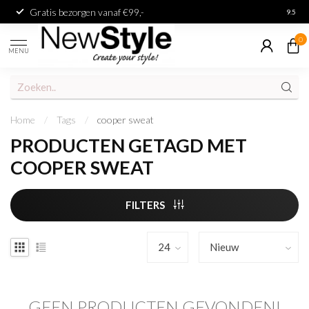
Gratis bezorgen vanaf €99,-
Achter
9.5
0
MENU
Home
/
Tags
/
cooper sweat
PRODUCTEN GETAGD MET
COOPER SWEAT
FILTERS
GEEN PRODUCTEN GEVONDEN!