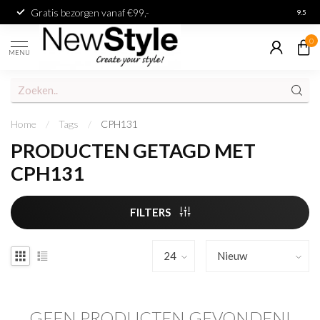
Gratis bezorgen vanaf €99,-
Achter
9.5
0
MENU
Home
/
Tags
/
CPH131
PRODUCTEN GETAGD MET
CPH131
FILTERS
GEEN PRODUCTEN GEVONDEN!