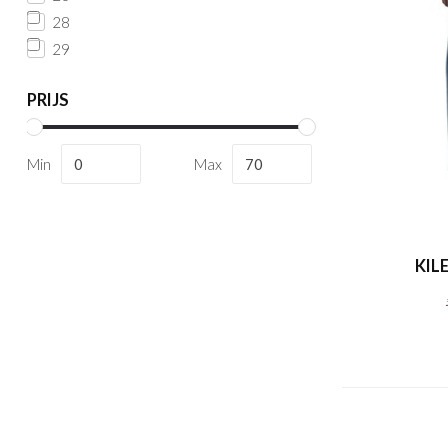
28
29
PRIJS
Min
Max
KIL