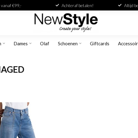
 vanaf €99,-
Achteraf betalen!
Altijd 
n
Dames
Olaf
Schoenen
Giftcards
Accessoi
MAGED