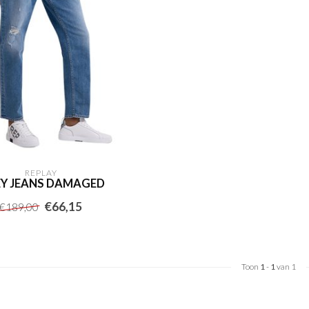
REPLAY
EY JEANS DAMAGED
€66,15
€189,00
Toon
1
-
1
van 1