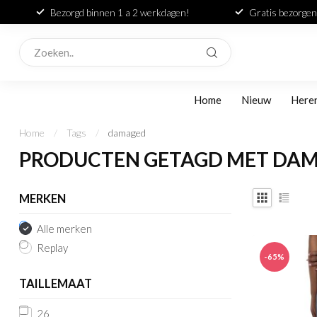
Bezorgd binnen 1 a 2 werkdagen!
Gratis bezorgen
Home
Nieuw
Here
Home
/
Tags
/
damaged
PRODUCTEN GETAGD MET DA
MERKEN
Alle merken
Replay
-65%
TAILLEMAAT
26