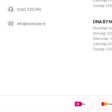
Zaterdag: 09
Zondag: 13:0
0165 535 096
DNA BY 
info@newstyle.nl
Maandag: Ge
Dinsdag: 12:
Woensdag - V
Zaterdag: 10
Zondag: 12:0
iD
EAL
Mast