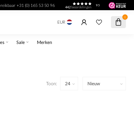
bereikbaar +31 (0) 165 53 50 96
9.5
442
beoordelingen
0
EUR
res
Sale
Merken
Toon: