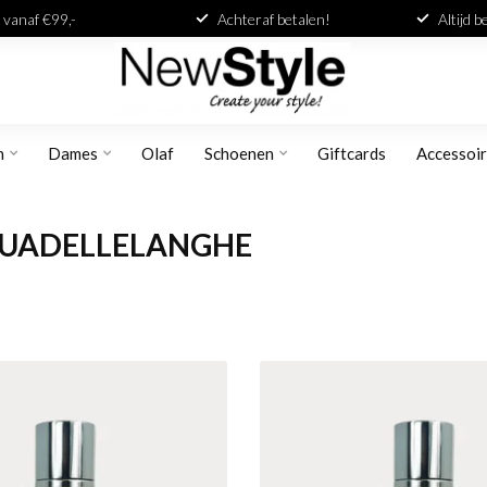
 vanaf €99,-
Achteraf betalen!
Altijd 
n
Dames
Olaf
Schoenen
Giftcards
Accessoi
QUADELLELANGHE