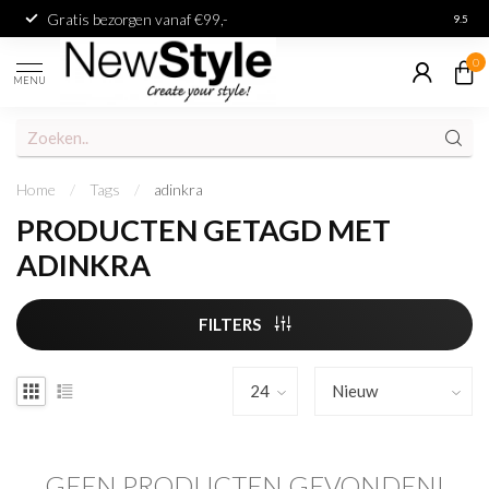
Gratis bezorgen vanaf €99,-
Achter
9.5
0
MENU
Home
/
Tags
/
adinkra
PRODUCTEN GETAGD MET
ADINKRA
FILTERS
GEEN PRODUCTEN GEVONDEN!