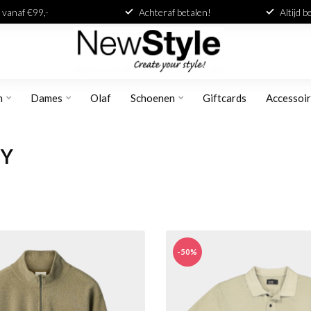
 vanaf €99,-
Achteraf betalen!
Altijd 
n
Dames
Olaf
Schoenen
Giftcards
Accessoi
MY
-50%