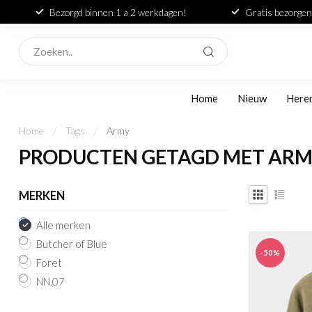
Bezorgd binnen 1 a 2 werkdagen!
Gratis bezorgen
Home
Nieuw
Here
Home
/
Tags
/
Army
PRODUCTEN GETAGD MET AR
MERKEN
Alle merken
Butcher of Blue
-50%
Foret
NN.07