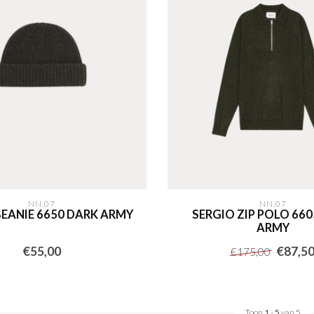
NN.07
NN.07
BEANIE 6650 DARK ARMY
SERGIO ZIP POLO 66
ARMY
€55,00
€87,5
€175,00
Toon
1
-
5
van 5