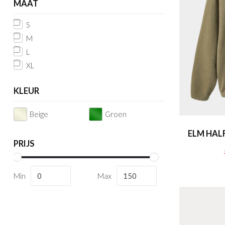
MAAT
S
M
L
XL
KLEUR
Beige
Groen
ELM HAL
PRIJS
Min
Max