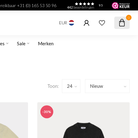
bereikbaar +31 (0) 165 53 50 96
9.5
442
beoordelingen
0
EUR
res
Sale
Merken
Toon:
-30%