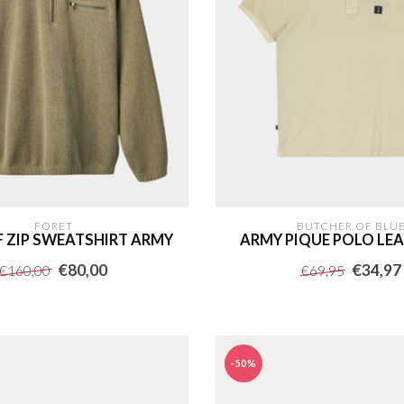
FORET
BUTCHER OF BLU
F ZIP SWEATSHIRT ARMY
ARMY PIQUE POLO LEA
€80,00
€34,97
€160,00
€69,95
-50%