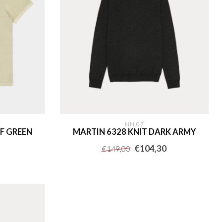
E
NN.07
F GREEN
MARTIN 6328 KNIT DARK ARMY
€104,30
€149,00