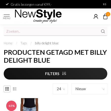
Gratis bezorgen vanaf €99,-
Achter
9.5
0
MENU
Home
/
Tags
/
billy delight blue
PRODUCTEN GETAGD MET BILLY
DELIGHT BLUE
FILTERS
-65%