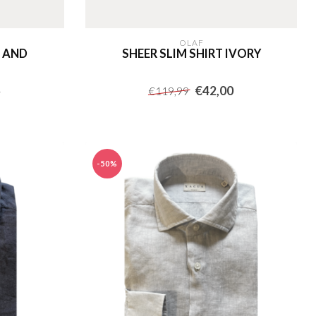
OLAF
S AND
SHEER SLIM SHIRT IVORY
5
€42,00
€119,99
-50%