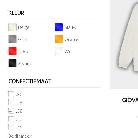
KLEUR
Beige
Blauw
Grijs
Oranje
Rood
Wit
Zwart
CONFECTIEMAAT
.32
GIOVA
.36
.38
.40
.42
Bekijk meer