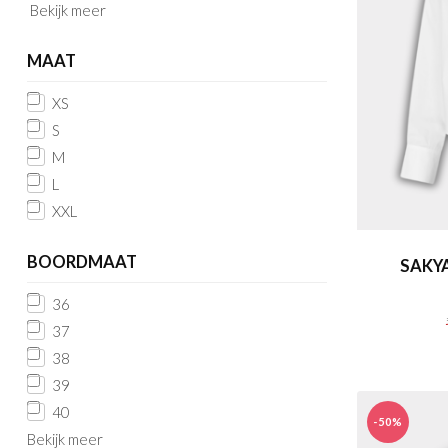
Bekijk meer
MAAT
XS
S
M
L
XXL
BOORDMAAT
SAKYA
36
37
38
39
40
-50%
Bekijk meer