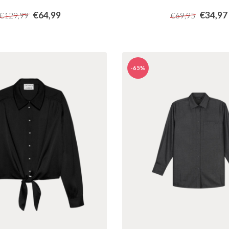
€64,99
€34,97
€129,99
€69,95
-65%