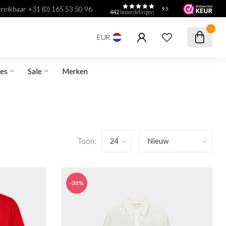
bereikbaar +31 (0) 165 53 50 96
9.5
442
beoordelingen
0
EUR
res
Sale
Merken
Toon:
-30%