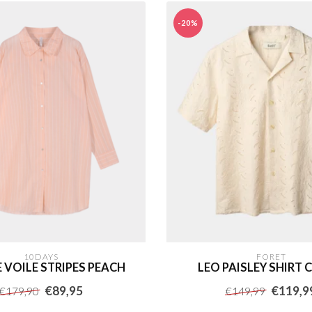
-20%
10DAYS
FORET
 VOILE STRIPES PEACH
LEO PAISLEY SHIRT
€89,95
€119,9
€179,90
€149,99