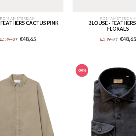
POM AMSTERDAM
POM AMSTERDAM
 FEATHERS CACTUS PINK
BLOUSE - FEATHER
FLORALS
€48,65
€48,6
€139,00
€139,00
-50%