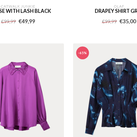
CATWALK JUNKIE
OLAF
SE WITH LASH BLACK
DRAPEY SHIRT G
€49,99
€35,00
€99,99
€99,99
-65%