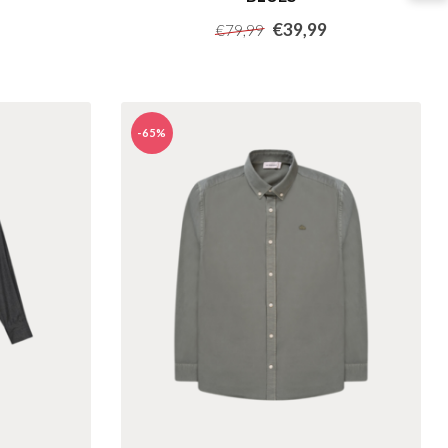
€39,99
€79,99
-65%