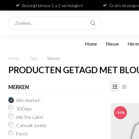
Bezorgd binnen 1 a 2 werkdagen!
Gratis bezorgen
Home
Nieuw
Here
Home
/
Tags
/
blouse
PRODUCTEN GETAGD MET BLO
MERKEN
Alle merken
10Days
-30%
Alix the Label
Catwalk Junkie
Foret