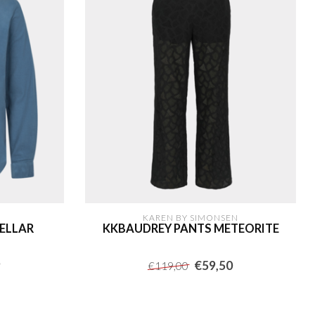
KAREN BY SIMONSEN
TELLAR
KKBAUDREY PANTS METEORITE
9
€59,50
€119,00