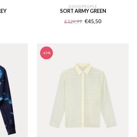
GOODPEOPLE
REY
SORT ARMY GREEN
€45,50
€129,99
-65%