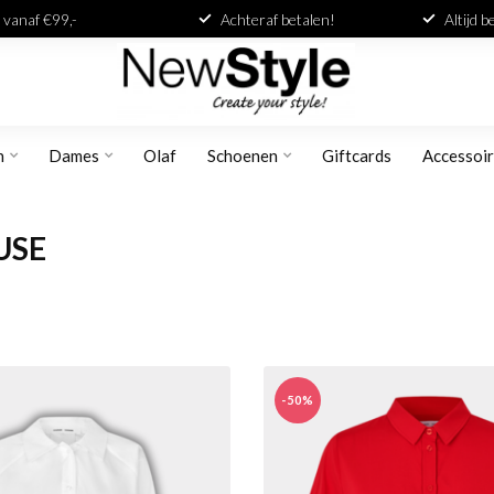
 vanaf €99,-
Achteraf betalen!
Altijd 
n
Dames
Olaf
Schoenen
Giftcards
Accessoi
USE
-50%