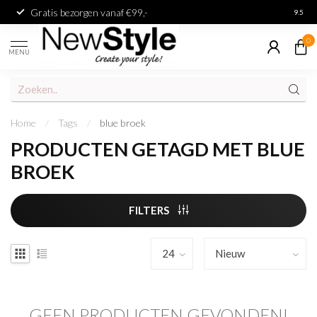
Gratis bezorgen vanaf €99,-
Achter
9.5
0
MENU
Home
/
Tags
/
blue broek
PRODUCTEN GETAGD MET BLUE
BROEK
FILTERS
GEEN PRODUCTEN GEVONDEN!