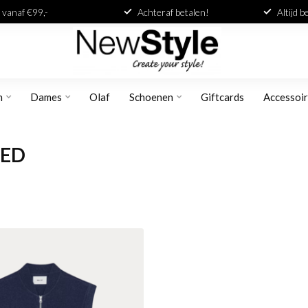
 vanaf €99,-
Achteraf betalen!
Altijd 
n
Dames
Olaf
Schoenen
Giftcards
Accessoi
LED