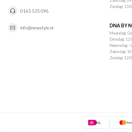
Zaterdag: 09
Zondag: 13:0
0165 535 096
DNA BY 
info@newstyle.nl
Maandag: Ge
Dinsdag: 12:
Woensdag - V
Zaterdag: 10
Zondag: 12:0
iD
EAL
Mast