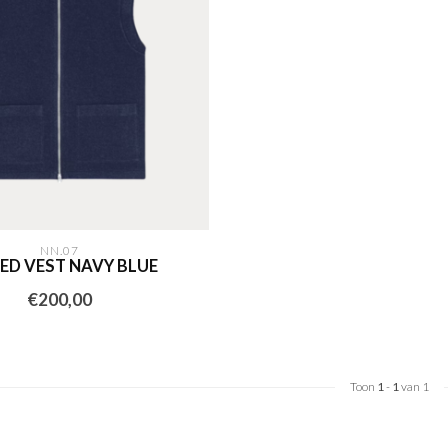
NN.07
ED VEST NAVY BLUE
€200,00
Toon
1
-
1
van 1