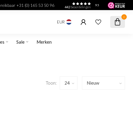
bereikbaar +31 (0) 165 53 50 96
9.5
442
beoordelingen
0
EUR
res
Sale
Merken
Toon: