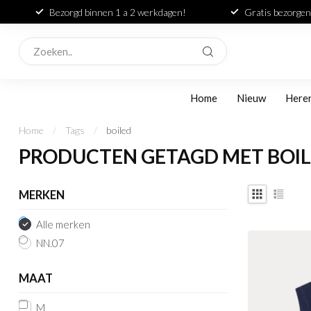
Bezorgd binnen 1 a 2 werkdagen!
Gratis bezorgen
Home
Nieuw
Here
Home
/
Tags
/
boiled
PRODUCTEN GETAGD MET BOI
MERKEN
Alle merken
NN.07
MAAT
M