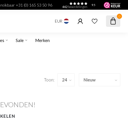
bereikbaar +31 (0) 165 53 50 96
9.5
442
beoordelingen
0
EUR
res
Sale
Merken
Toon:
GEVONDEN!
NKELEN