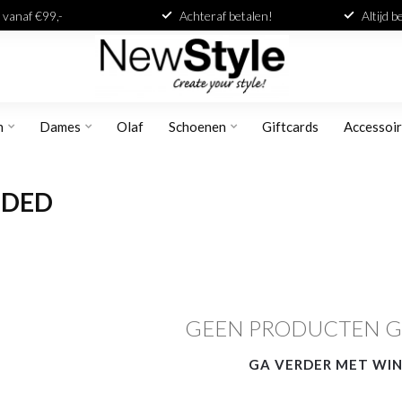
 vanaf €99,-
Achteraf betalen!
Altijd 
n
Dames
Olaf
Schoenen
Giftcards
Accessoi
IDED
GEEN PRODUCTEN 
GA VERDER MET WI