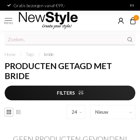
Gratis bezorgen vanaf €99,-
Achter
9.5
0
MENU
Home
/
Tags
/
bride
PRODUCTEN GETAGD MET
BRIDE
FILTERS
GEEN PRODUCTEN GEVONDEN!