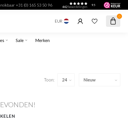
bereikbaar +31 (0) 165 53 50 96
9.5
442
beoordelingen
0
EUR
res
Sale
Merken
Toon:
GEVONDEN!
NKELEN