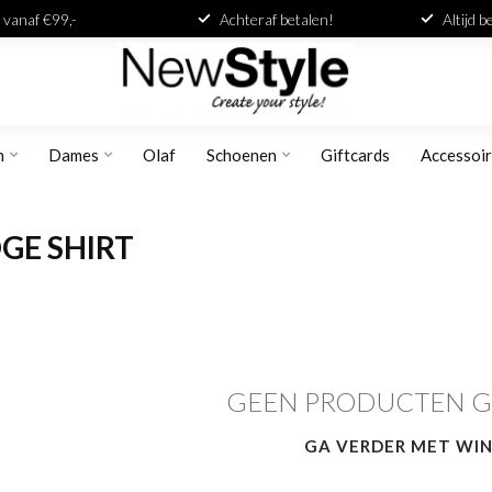
 vanaf €99,-
Achteraf betalen!
Altijd 
n
Dames
Olaf
Schoenen
Giftcards
Accessoi
GE SHIRT
GEEN PRODUCTEN 
GA VERDER MET WI