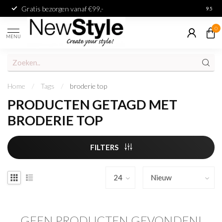
Gratis bezorgen vanaf €99,-
Achter
9.5
0
MENU
Home
/
Tags
/
broderie top
PRODUCTEN GETAGD MET
BRODERIE TOP
FILTERS
GEEN PRODUCTEN GEVONDEN!