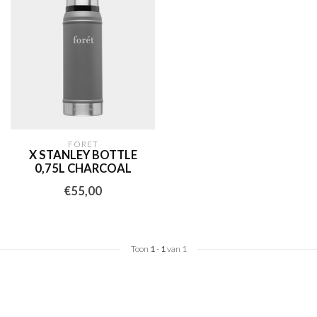
FORET
X STANLEY BOTTLE
0,75L CHARCOAL
€55,00
Toon
1
-
1
van 1