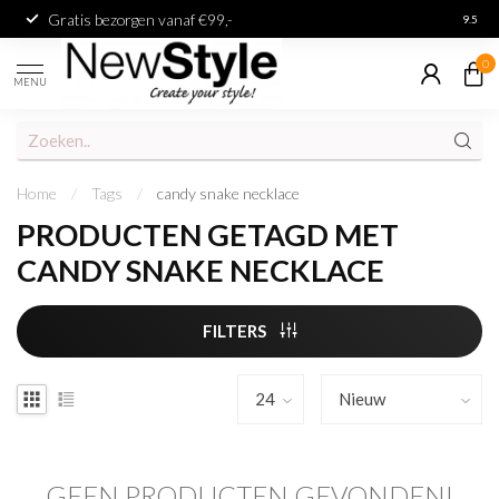
Gratis bezorgen vanaf €99,-
Achter
9.5
0
MENU
Home
/
Tags
/
candy snake necklace
PRODUCTEN GETAGD MET
CANDY SNAKE NECKLACE
FILTERS
GEEN PRODUCTEN GEVONDEN!