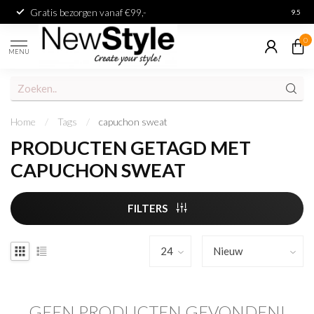
Gratis bezorgen vanaf €99,-
Achter
9.5
0
MENU
Home
/
Tags
/
capuchon sweat
PRODUCTEN GETAGD MET
CAPUCHON SWEAT
FILTERS
GEEN PRODUCTEN GEVONDEN!