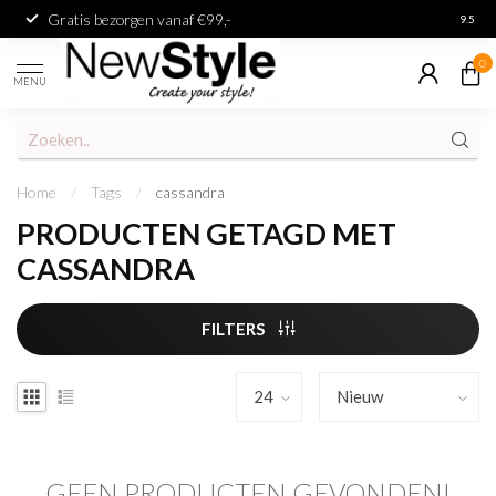
Gratis bezorgen vanaf €99,-
Achter
9.5
0
MENU
Home
/
Tags
/
cassandra
PRODUCTEN GETAGD MET
CASSANDRA
FILTERS
GEEN PRODUCTEN GEVONDEN!