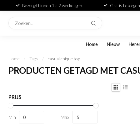
Bezorgd binnen 1 a 2 werkdagen!
Gratis bezorgen
Home
Nieuw
Here
Home
/
Tags
/
casual chique top
PRODUCTEN GETAGD MET CASU
PRIJS
Min
Max