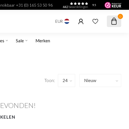
bereikbaar +31 (0) 165 53 50 96
9.5
442
beoordelingen
0
EUR
res
Sale
Merken
Toon:
GEVONDEN!
NKELEN