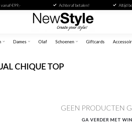
 vanaf €99,-
Achteraf betalen!
Altijd 
n
Dames
Olaf
Schoenen
Giftcards
Accessoi
AL CHIQUE TOP
GEEN PRODUCTEN 
GA VERDER MET WI