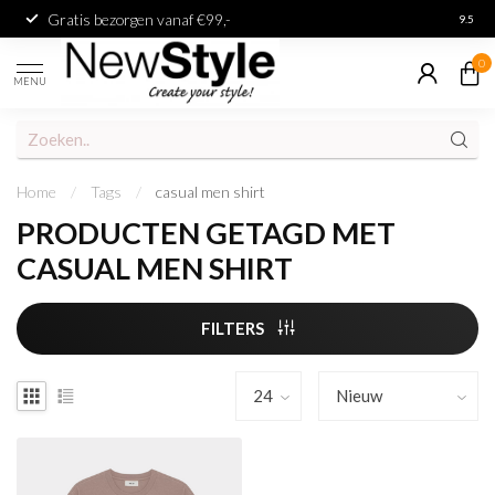
Gratis bezorgen vanaf €99,-
Achter
9.5
0
MENU
Home
/
Tags
/
casual men shirt
PRODUCTEN GETAGD MET
CASUAL MEN SHIRT
FILTERS