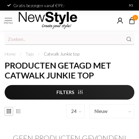
Gratis bezorgen vanaf €99,-
Achter
9.5
0
MENU
Home
/
Tags
/
Catwalk Junkie top
PRODUCTEN GETAGD MET
CATWALK JUNKIE TOP
FILTERS
GEEN PRODUCTEN GEVONDEN!