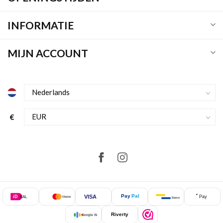
INFORMATIE
MIJN ACCOUNT
€
Pay
Pal
VISA
iD
Pay
EAL
Mastercard
Bancontact
Riverty
Google Wallet