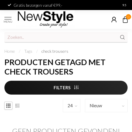
Gratis bezorgen vanaf €99,-
Achter
9.5
0
MENU
Home
/
Tags
/
check trousers
PRODUCTEN GETAGD MET
CHECK TROUSERS
FILTERS
GEEN PRODUCTEN GEVONDEN!