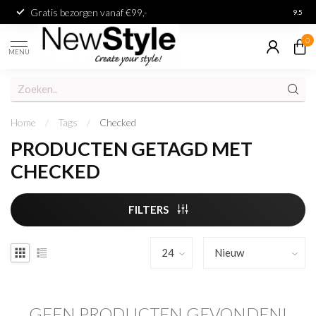
Gratis bezorgen vanaf €99,-
Achter
9.5
0
MENU
Home
/
Tags
/
Checked
PRODUCTEN GETAGD MET
CHECKED
FILTERS
GEEN PRODUCTEN GEVONDEN!