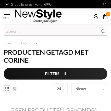
Gratis bezorgen vanaf €99,-
Achter
9.5
0
MENU
Home
/
Tags
/
corine
PRODUCTEN GETAGD MET
CORINE
FILTERS
GEEN PRODUCTEN GEVONDEN!