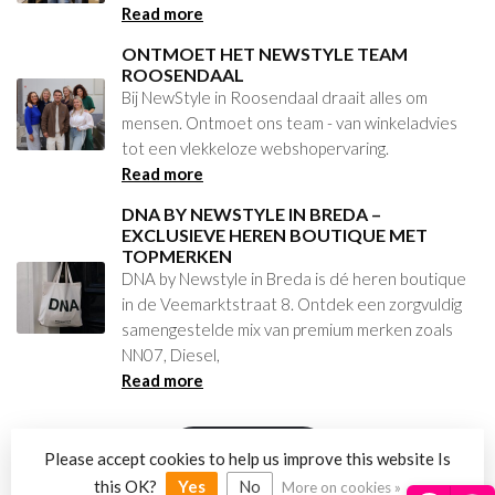
Read more
ONTMOET HET NEWSTYLE TEAM
ROOSENDAAL
Bij NewStyle in Roosendaal draait alles om
mensen. Ontmoet ons team - van winkeladvies
tot een vlekkeloze webshopervaring.
Read more
DNA BY NEWSTYLE IN BREDA –
EXCLUSIEVE HEREN BOUTIQUE MET
TOPMERKEN
DNA by Newstyle in Breda is dé heren boutique
in de Veemarktstraat 8. Ontdek een zorgvuldig
samengestelde mix van premium merken zoals
NN07, Diesel,
Read more
VIEW ALL
Please accept cookies to help us improve this website Is
this OK?
Yes
No
More on cookies »