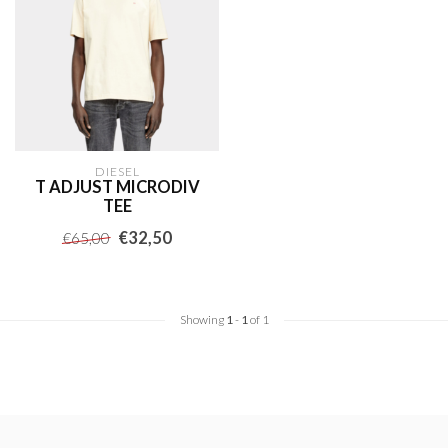
DIESEL
T ADJUST MICRODIV
TEE
€32,50
€65,00
Showing
1
-
1
of 1