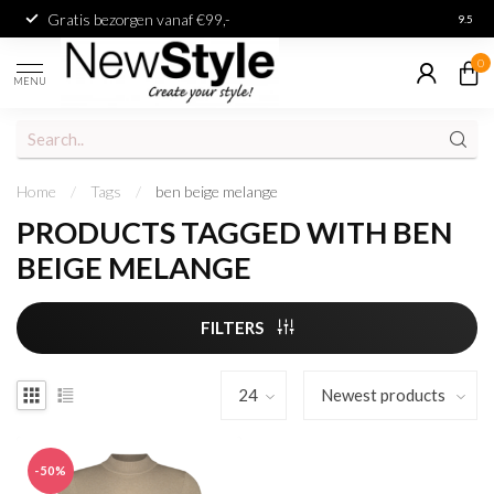
Gratis bezorgen vanaf €99,-
Achter
9.5
0
MENU
Home
/
Tags
/
ben beige melange
PRODUCTS TAGGED WITH BEN
BEIGE MELANGE
FILTERS
-50%