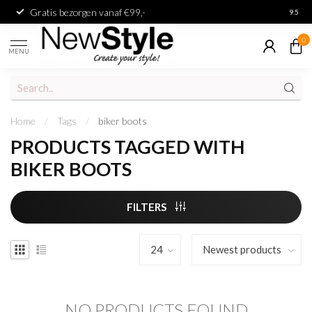
Gratis bezorgen vanaf €99,-
Achter
9.5
0
MENU
Home
/
Tags
/
biker boots
PRODUCTS TAGGED WITH
BIKER BOOTS
FILTERS
NO PRODUCTS FOUND