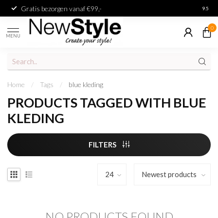
Gratis bezorgen vanaf €99,-
Achter
9.5
0
MENU
Home
/
Tags
/
blue kleding
PRODUCTS TAGGED WITH BLUE
KLEDING
FILTERS
NO PRODUCTS FOUND