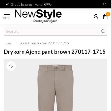
Gratis bezorgen vanaf €99,-
Achter
9.5
0
MENU
Home
/
Ajend pant brown 270117-1715
Drykorn Ajend pant brown 270117-1715