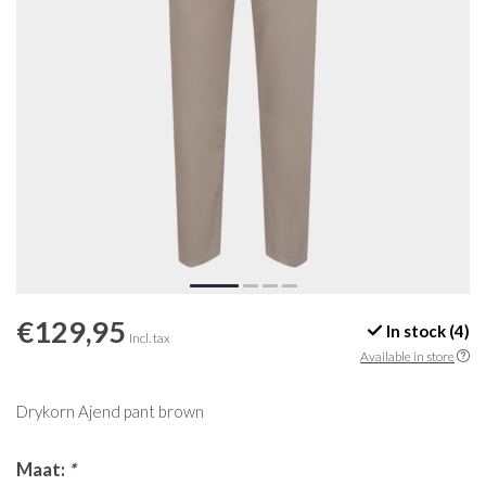
€129,95
In stock (4)
Incl. tax
Available in store
Drykorn Ajend pant brown
Maat:
*