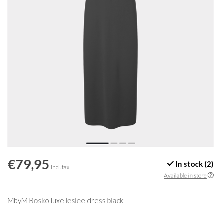
€79,95
In stock (2)
Incl. tax
Available in store
MbyM Bosko luxe leslee dress black