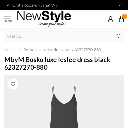
Gratis bezorgen vanaf €99,-
Achter
9.5
0
MENU
Home
/
Bosko luxe leslee dress black 62327270-880
MbyM Bosko luxe leslee dress black
62327270-880