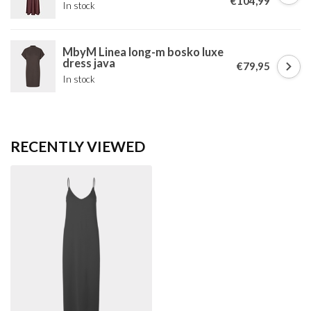
€104,99
In stock
MbyM Linea long-m bosko luxe
dress java
€79,95
In stock
RECENTLY VIEWED