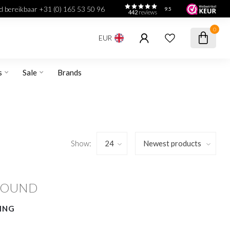
jd bereikbaar +31 (0) 165 53 50 96
9.5
442
reviews
0
EUR
s
Sale
Brands
Show:
FOUND
ING