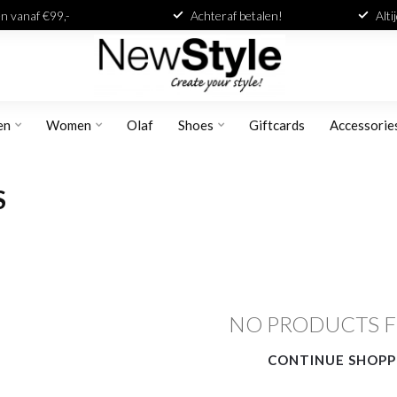
n vanaf €99,-
Achteraf betalen!
Alti
en
Women
Olaf
Shoes
Giftcards
Accessorie
S
NO PRODUCTS 
CONTINUE SHOPP