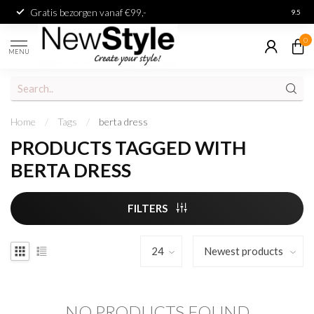
Gratis bezorgen vanaf €99,-
Achter
9.5
0
MENU
Home
/
Tags
/
berta dress
PRODUCTS TAGGED WITH
BERTA DRESS
FILTERS
NO PRODUCTS FOUND