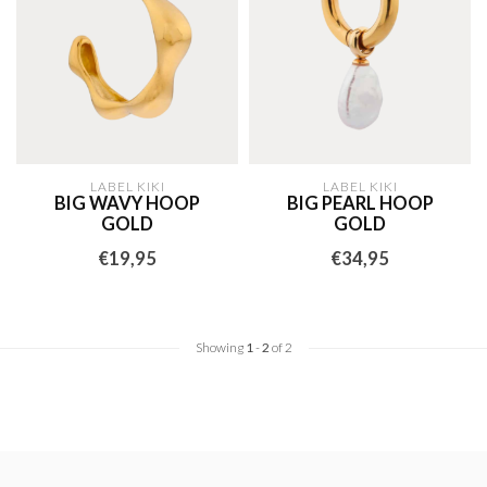
LABEL KIKI
LABEL KIKI
BIG WAVY HOOP
BIG PEARL HOOP
GOLD
GOLD
€19,95
€34,95
Showing
1
-
2
of 2