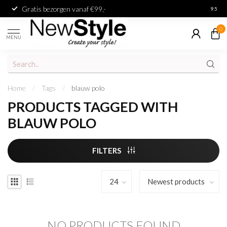
Gratis bezorgen vanaf €99,-
Achter
9.5
0
MENU
Home
/
Tags
/
blauw polo
PRODUCTS TAGGED WITH
BLAUW POLO
FILTERS
NO PRODUCTS FOUND