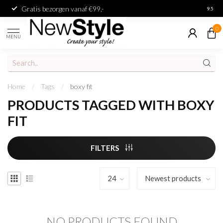
Gratis bezorgen vanaf €99,-
Achter
9.5
0
MENU
Home
/
Tags
/
boxy fit
PRODUCTS TAGGED WITH BOXY
FIT
FILTERS
NO PRODUCTS FOUND