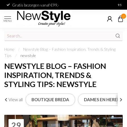
Gratis bezorgen vanaf €99,-
Achter
9.5
0
MENU
Home
/
Newstyle Blog – Fashion Inspiration, Trends & Styling
Tips
/
newstyle
NEWSTYLE BLOG – FASHION
INSPIRATION, TRENDS &
STYLING TIPS: NEWSTYLE
View all
BOUTIQUE BREDA
DAMES EN HEREN
29